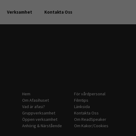
Verksamhet
Kontakta Oss
Hem
För vårdpersonal
Om Afasihuset
Filmtips
Vad är afasi?
Länksida
Gruppverksamhet
Kontakta Oss
Öppen verksamhet
Om ReadSpeaker
Anhörig & Närstående
Om Kakor/Cookies