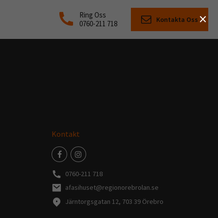
×
Ring Oss
Kontakta Oss
0760-211 718
Kontakt
0760-211 718
afasihuset@regionorebrolan.se
Järntorgsgatan 12, 703 39 Örebro