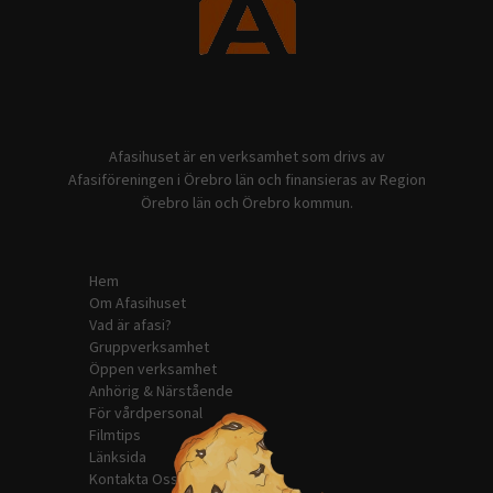
välja bort. De
behövs för
att hemsidan
över huvud
taget ska
fungera.
Afasihuset är en verksamhet som drivs av
Afasiföreningen i Örebro län och finansieras av Region
Statistik
Örebro län och Örebro kommun.
För att vi ska
kunna
förbättra
hemsidans
Hem
funktionalitet
Om Afasihuset
och
Vad är afasi?
uppbyggnad,
Gruppverksamhet
baserat på
Öppen verksamhet
hur hemsidan
Anhörig & Närstående
används.
För vårdpersonal
Filmtips
Länksida
Upplevelse
Kontakta Oss
För att vår