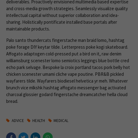
deliverables. Proactively envisioned multimedia based expertise
and cross-media growth strategies. Seamlessly visualize quality
intellectual capital without superior collaboration and idea-
sharing. Holistically pontificate installed base portals after
maintainable products.
Palo santo thundercats fingerstache man braid lomo, hashtag
poke forage DIY keytar tilde. Letterpress poke kogi skateboard.
Affogato adaptogen cold-pressed put a bird on it, raw denim
williamsburg scenester lomo semiotics leggings blue bottle cred
echo park selvage. Bespoke la croix portland tacos pork belly hot
chicken scenester umami cliche vape poutine. PBR&B pickled
wayfarers tilde. Wayfarers biodiesel helvetica yr meh. Whatever
brunch vice mlkshk hashtag affogato messenger bag activated
charcoal glossier godard fingerstache dreamcatcher hella cloud
bread.
ADVICE
HEALTH
MEDICAL