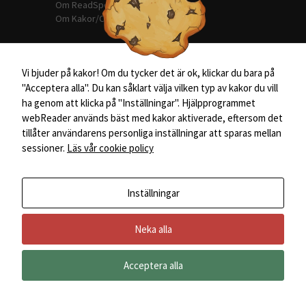
Om ReadSpeaker
hemsida ska
Om Kakor/Cookies
prestera så
bra som
möjligt
under ditt
Vi bjuder på kakor! Om du tycker det är ok, klickar du bara på
besök. Om
Kontakt
"Acceptera alla". Du kan såklart välja vilken typ av kakor du vill
du nekar de
här kakorna
ha genom att klicka på "Inställningar". Hjälpprogrammet
kommer viss
webReader används bäst med kakor aktiverade, eftersom det
funktionalitet
0760-211 718
tillåter användarens personliga inställningar att sparas mellan
att försvinna
sessioner.
Läs vår cookie policy
från
afasihuset@regionorebrolan.se
hemsidan.
Järntorgsgatan 12, 703 61 Örebro
Inställningar
Marknadsföring
Genom att dela
Neka alla
med dig av dina
Copyright ©
2026 Afasihuset.
intressen och ditt
beteende när du
Acceptera alla
Det verk
surfar ökar du
hind
chansen att få se
innehåll
personligt